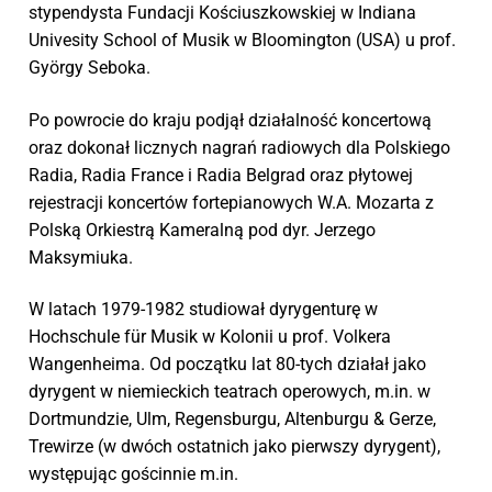
stypendysta Fundacji Kościuszkowskiej w Indiana
Univesity School of Musik w Bloomington (USA) u prof.
György Seboka.
Po powrocie do kraju podjął działalność koncertową
oraz dokonał licznych nagrań radiowych dla Polskiego
Radia, Radia France i Radia Belgrad oraz płytowej
rejestracji koncertów fortepianowych W.A. Mozarta z
Polską Orkiestrą Kameralną pod dyr. Jerzego
Maksymiuka.
W latach 1979-1982 studiował dyrygenturę w
Hochschule für Musik w Kolonii u prof. Volkera
Wangenheima. Od początku lat 80-tych działał jako
dyrygent w niemieckich teatrach operowych, m.in. w
Dortmundzie, Ulm, Regensburgu, Altenburgu & Gerze,
Trewirze (w dwóch ostatnich jako pierwszy dyrygent),
występując gościnnie m.in.