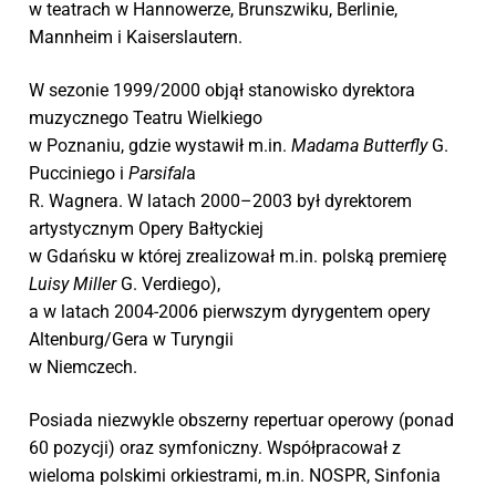
w teatrach w Hannowerze, Brunszwiku, Berlinie,
Mannheim i Kaiserslautern.
W sezonie 1999/2000 objął stanowisko dyrektora
muzycznego Teatru Wielkiego
w Poznaniu, gdzie wystawił m.in.
Madama Butterfly
G.
Pucciniego i
Parsifal
a
R. Wagnera. W latach 2000–2003 był dyrektorem
artystycznym Opery Bałtyckiej
w Gdańsku w której zrealizował m.in. polską premierę
Luisy Miller
G. Verdiego),
a w latach 2004-2006 pierwszym dyrygentem opery
Altenburg/Gera w Turyngii
w Niemczech.
Posiada niezwykle obszerny repertuar operowy (ponad
60 pozycji) oraz symfoniczny. Współpracował z
wieloma polskimi orkiestrami, m.in. NOSPR, Sinfonia