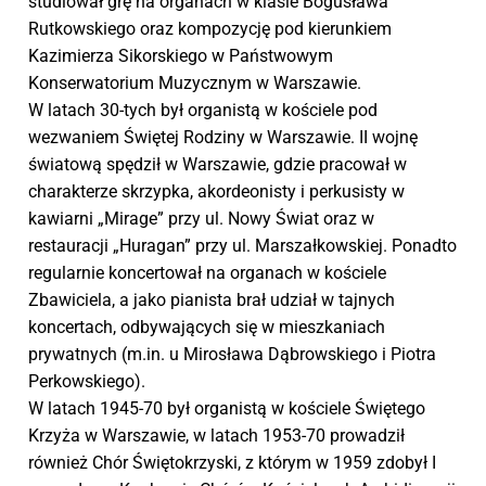
studiował grę na organach w klasie Bogusława
Rutkowskiego oraz kompozycję pod kierunkiem
Kazimierza Sikorskiego w Państwowym
Konserwatorium Muzycznym w Warszawie.
W latach 30-tych był organistą w kościele pod
wezwaniem Świętej Rodziny w Warszawie. II wojnę
światową spędził w Warszawie, gdzie pracował w
charakterze skrzypka, akordeonisty i perkusisty w
kawiarni „Mirage” przy ul. Nowy Świat oraz w
restauracji „Huragan” przy ul. Marszałkowskiej. Ponadto
regularnie koncertował na organach w kościele
Zbawiciela, a jako pianista brał udział w tajnych
koncertach, odbywających się w mieszkaniach
prywatnych (m.in. u Mirosława Dąbrowskiego i Piotra
Perkowskiego).
W latach 1945-70 był organistą w kościele Świętego
Krzyża w Warszawie, w latach 1953-70 prowadził
również Chór Świętokrzyski, z którym w 1959 zdobył I