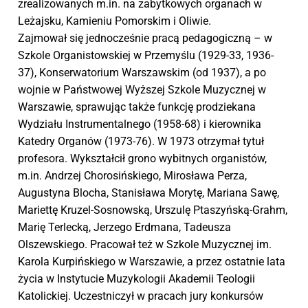
zrealizowanych m.in. na zabytkowych organach w
Leżajsku, Kamieniu Pomorskim i Oliwie.
Zajmował się jednocześnie pracą pedagogiczną – w
Szkole Organistowskiej w Przemyślu (1929-33, 1936-
37), Konserwatorium Warszawskim (od 1937), a po
wojnie w Państwowej Wyższej Szkole Muzycznej w
Warszawie, sprawując także funkcję prodziekana
Wydziału Instrumentalnego (1958-68) i kierownika
Katedry Organów (1973-76). W 1973 otrzymał tytuł
profesora. Wykształcił grono wybitnych organistów,
m.in. Andrzej Chorosińskiego, Mirosława Perza,
Augustyna Blocha, Stanisława Morytę, Mariana Sawę,
Mariettę Kruzel-Sosnowską, Urszulę Ptaszyńską-Grahm,
Marię Terlecką, Jerzego Erdmana, Tadeusza
Olszewskiego. Pracował też w Szkole Muzycznej im.
Karola Kurpińskiego w Warszawie, a przez ostatnie lata
życia w Instytucie Muzykologii Akademii Teologii
Katolickiej. Uczestniczył w pracach jury konkursów