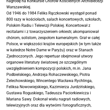
nagrodę na Konkursie Chórów Kościelnych Archidiecezji
Warszawskiej.
Od 1946 do 1984 Feliks Rączkowski wystąpił ponad
800 razy w kościołach, salach koncertowych, szkołach,
Polskim Radiu i Telewizji Polskiej. Koncertował z
recitalami i z towarzyszeniem orkiestr, akompaniował
chórom, solistom, zespołom kameralnym. Grał w całej
Polsce, w większości krajów europejskich (w tym także
w katedrze Notre Dame w Paryżu) oraz w Stanach
Zjednoczonych. Jego repertuar obejmował utwory
organowe literatury światowej ze szczególnym
uwzględnieniem kompozycji polskich, m.in. Jana
Podbielskiego, Andrzeja Rohaczewskiego, Piotra
Żelechowskiego, Wincentego Wacława Rychlinga,
Feliksa Nowowiejskiego, Kazimierza Jurdzińskiego,
Gustawa Roguskiego, Tadeusza Paciorkiewicza i
Mariana Sawy. Dokonał wielu nagrań radiowych,
telewizyjnych oraz dla wytwórni fonograficznych,