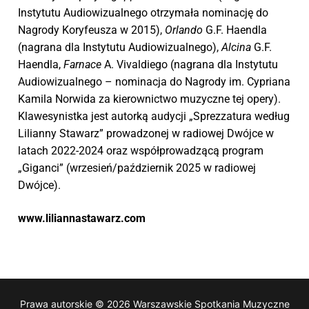
Instytutu Audiowizualnego otrzymała nominację do
Nagrody Koryfeusza w 2015),
Orlando
G.F. Haendla
(nagrana dla Instytutu Audiowizualnego),
Alcina
G.F.
Haendla,
Farnace
A. Vivaldiego (nagrana dla Instytutu
Audiowizualnego – nominacja do Nagrody im. Cypriana
Kamila Norwida za kierownictwo muzyczne tej opery).
Klawesynistka jest autorką audycji „Sprezzatura według
Lilianny Stawarz” prowadzonej w radiowej Dwójce w
latach 2022-2024 oraz współprowadzącą program
„Giganci” (wrzesień/październik 2025 w radiowej
Dwójce).
www.liliannastawarz.com
Prawa autorskie © 2026 Warszawskie Spotkania Muzyczne