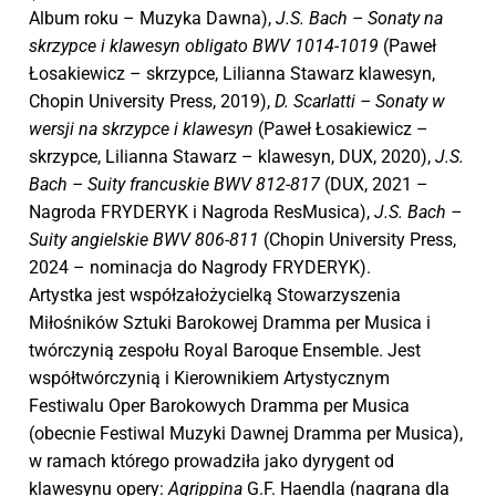
Album roku – Muzyka Dawna),
J.S. Bach – Sonaty na
skrzypce i klawesyn obligato BWV 1014-1019
(Paweł
Łosakiewicz – skrzypce, Lilianna Stawarz klawesyn,
Chopin University Press, 2019),
D. Scarlatti – Sonaty w
wersji na skrzypce i klawesyn
(Paweł Łosakiewicz –
skrzypce, Lilianna Stawarz – klawesyn, DUX, 2020),
J.S.
Bach – Suity francuskie BWV 812-817
(DUX, 2021 –
Nagroda FRYDERYK i Nagroda ResMusica),
J.S. Bach –
Suity angielskie BWV 806-811
(Chopin University Press,
2024 – nominacja do Nagrody FRYDERYK).
Artystka jest współzałożycielką Stowarzyszenia
Miłośników Sztuki Barokowej Dramma per Musica i
twórczynią zespołu Royal Baroque Ensemble. Jest
współtwórczynią i Kierownikiem Artystycznym
Festiwalu Oper Barokowych Dramma per Musica
(obecnie Festiwal Muzyki Dawnej Dramma per Musica),
w ramach którego prowadziła jako dyrygent od
klawesynu opery:
Agrippina
G.F. Haendla (nagrana dla