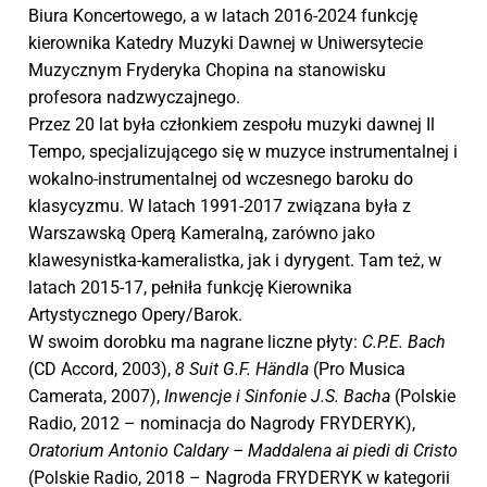
Biura Koncertowego, a w latach 2016-2024 funkcję
kierownika Katedry Muzyki Dawnej w Uniwersytecie
Muzycznym Fryderyka Chopina na stanowisku
profesora nadzwyczajnego.
Przez 20 lat była członkiem zespołu muzyki dawnej Il
Tempo, specjalizującego się w muzyce instrumentalnej i
wokalno-instrumentalnej od wczesnego baroku do
klasycyzmu. W latach 1991-2017 związana była z
Warszawską Operą Kameralną, zarówno jako
klawesynistka-kameralistka, jak i dyrygent. Tam też, w
latach 2015-17, pełniła funkcję Kierownika
Artystycznego Opery/Barok.
W swoim dorobku ma nagrane liczne płyty:
C.P.E. Bach
(CD Accord, 2003),
8 Suit G.F. Händla
(Pro Musica
Camerata, 2007),
Inwencje i Sinfonie J.S. Bacha
(Polskie
Radio, 2012 – nominacja do Nagrody FRYDERYK),
Oratorium Antonio Caldary – Maddalena ai piedi di Cristo
(Polskie Radio, 2018 – Nagroda FRYDERYK w kategorii