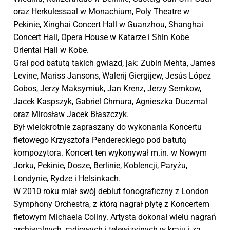
oraz Herkulessaal w Monachium, Poly Theatre w
Pekinie, Xinghai Concert Hall w Guanzhou, Shanghai
Concert Hall, Opera House w Katarze i Shin Kobe
Oriental Hall w Kobe.
Grał pod batutą takich gwiazd, jak: Zubin Mehta, James
Levine, Mariss Jansons, Walerij Giergijew, Jesús López
Cobos, Jerzy Maksymiuk, Jan Krenz, Jerzy Semkow,
Jacek Kaspszyk, Gabriel Chmura, Agnieszka Duczmal
oraz Mirosław Jacek Błaszczyk.
Był wielokrotnie zapraszany do wykonania Koncertu
fletowego Krzysztofa Pendereckiego pod batutą
kompozytora. Koncert ten wykonywał m.in. w Nowym
Jorku, Pekinie, Dosze, Berlinie, Koblencji, Paryżu,
Londynie, Rydze i Helsinkach.
W 2010 roku miał swój debiut fonograficzny z London
Symphony Orchestra, z którą nagrał płytę z Koncertem
fletowym Michaela Coliny. Artysta dokonał wielu nagrań
archiwalnych, radiowych i telewizyjnych w kraju i za