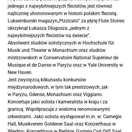
jednego z najwybitniejszych flecistów, jest również
najliczniej uhonorowanym w historii polskim flecistą.
Luksemburski magazyn„Pizzicato” za płytę Flute Stories
okrzyknął Łukasza Długosza „jednym z
najwybitniejszych flecistów na świecie”.
Absolwent studiów solistycznych w Hochschule für
Musik und Theater w Monachium oraz studiów
mistrzowskich w Conservatoire National Supérieur de
Musique et de Danse w Paryżu oraz w Yale University w
New Haven.
Jest zwycięzcą kilkunastu konkursów
międzynarodowych, w tym tak prestiżowych, jak
w Paryżu, Odense, Monachium oraz Viggiano.
Koncertuje jako solista i kameralista w kraju i za
granicą. Współpracuje z wieloma renomowanymi
orkiestrami. Jako solista występował m.in. w: Carnegie
Hall, Musikverein Goldener Saal oraz Konzerthaus w
Wiedniu, Konzerthaus w Berlinie, Gasteig Carl Orff Saal