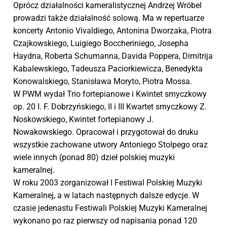
Oprócz działalności kameralistycznej Andrzej Wróbel
prowadzi także działalność solową. Ma w repertuarze
koncerty Antonio Vivaldiego, Antonina Dworzaka, Piotra
Czajkowskiego, Luigiego Boccheriniego, Josepha
Haydna, Roberta Schumanna, Davida Poppera, Dimitrija
Kabalewskiego, Tadeusza Paciorkiewicza, Benedykta
Konowalskiego, Stanisława Moryto, Piotra Mossa.
W PWM wydał Trio fortepianowe i Kwintet smyczkowy
op. 20 I. F. Dobrzyńskiego, II i III Kwartet smyczkowy Z.
Noskowskiego, Kwintet fortepianowy J.
Nowakowskiego. Opracował i przygotował do druku
wszystkie zachowane utwory Antoniego Stolpego oraz
wiele innych (ponad 80) dzieł polskiej muzyki
kameralnej.
W roku 2003 zorganizował I Festiwal Polskiej Muzyki
Kameralnej, a w latach następnych dalsze edycje. W
czasie jedenastu Festiwali Polskiej Muzyki Kameralnej
wykonano po raz pierwszy od napisania ponad 120