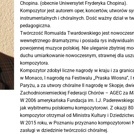
Chopina. (obecnie Uniwersytet Fryderyka Chopina).
Kompozytor jest autorem oper, koncertów, utworów s
instrumentalnych i chóralnych. Dość ważny dział w 
pedagogiczna.
Twórczość Romualda Twardowskiego jest nowoczesn
wewnętrznego dramatyzmu i posiada rys indywidualny
powojennej muzyce polskiej. Nie uleganie zbytniej mo
duchu umiarkowanie nowoczesnym, strawnej dla uszu
kompozytora.
Kompozytor zdobył liczne nagrody w kraju i za granicą
w Monaco, I nagrodę na Festiwalu „Praska Wiosna”, 
Paryżu, a za utwory chóralne II nagrodę w Skopje, dw
Zachodnioniemieckiej Federacji Chórów – AGEC za
Ma
W 2006 amerykańska Fundacja im. I.J. Paderewskieg
jak wybitnemu polskiemu kompozytorowi. Z okazji 80-
kompozytor otrzymał od Ministra Kultury i Dziedzictw
W 2015 roku, w Poznaniu przyznano kompozytorowi N
zasługi w dziedzinie twórczości chóralnej.