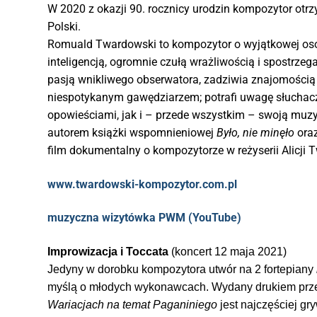
W 2020 z okazji 90. rocznicy urodzin kompozytor ot
Polski.
Romuald Twardowski to kompozytor o wyjątkowej osob
inteligencją, ogromnie czułą wrażliwością i spostrze
pasją wnikliwego obserwatora, zadziwia znajomością hist
niespotykanym gawędziarzem; potrafi uwagę słuchac
opowieściami, jak i – przede wszystkim – swoją muzyk
autorem książki wspomnieniowej
Było, nie minęło
ora
film dokumentalny o kompozytorze w reżyserii Alicji 
www.twardowski-kompozytor.com.pl
muzyczna wizytówka PWM (YouTube)
Improwizacja i Toccata
(koncert 12 maja 2021)
Jedyny w dorobku kompozytora utwór na 2 fortepiany
myślą o młodych wykonawcach. Wydany drukiem prze
Wariacjach na temat Paganiniego
jest najczęściej g