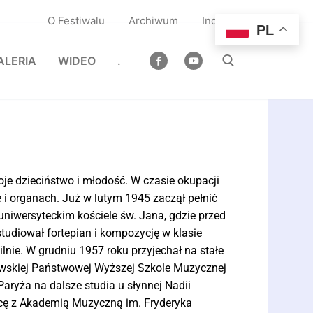
O Festiwalu
Archiwum
Indeks
PL
ALERIA
WIDEO
.
oje dzieciństwo i młodość. W czasie okupacji
ie i organach. Już w lutym 1945 zaczął pełnić
uniwersyteckim kościele św. Jana, gdzie przed
studiował fortepian i kompozycję w klasie
nie. W grudniu 1957 roku przyjechał na stałe
wskiej Państwowej Wyższej Szkole Muzycznej
aryża na dalsze studia u słynnej Nadii
acę z Akademią Muzyczną im. Fryderyka