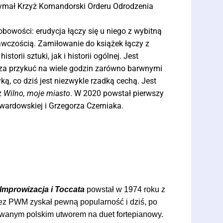
rzymał Krzyż Komandorski Orderu Odrodzenia
owości: erudycja łączy się u niego z wybitną
gawczością. Zamiłowanie do książek łączy z
orii sztuki, jak i historii ogólnej. Jest
za przykuć na wiele godzin zarówno barwnymi
ą, co dziś jest niezwykle rzadką cechą. Jest
z
Wilno, moje miasto
. W 2020 powstał pierwszy
Twardowskiej i Grzegorza Czerniaka.
Improwizacja i Toccata
powstał w 1974 roku z
z PWM zyskał pewną popularność i dziś, po
rywanym polskim utworem na duet fortepianowy.