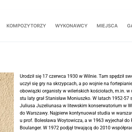
KOMPOZYTORZY
WYKONAWCY
MIEJSCA
G
Urodził się 17 czerwca 1930 w Wilnie. Tam spędził sw
uczył się gry na skrzypcach, a po wojnie na fortepian
obowiązki organisty w wileńskich kościołach, m.in. w 
stu laty grał Stanisław Moniuszko. W latach 1952-57 
Juliusa Juzeliunasa w litewskim konserwatorium w Wil
do Warszawy. Najpierw kontynuował studia w warsza
u prof. Bolesława Woytowicza, a w 1963 wyjechał do P
Boulanger. W 1972 podjął trwającą do 2010 współpr