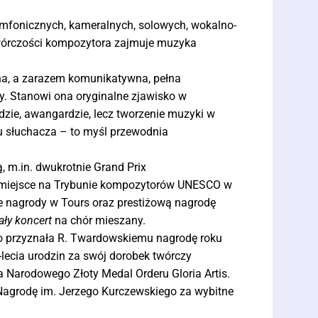
ymfonicznych, kameralnych, solowych, wokalno-
twórczości kompozytora zajmuje muzyka
a, a zarazem komunikatywna, pełna
. Stanowi ona oryginalne zjawisko w
dzie, awangardzie, lecz tworzenie muzyki w
 słuchacza – to myśl przewodnia
, m.in. dwukrotnie Grand Prix
I miejsce na Trybunie kompozytorów UNESCO w
ie nagrody w Tours oraz prestiżową nagrodę
ły koncert
na chór mieszany.
o przyznała R. Twardowskiemu nagrodę roku
lecia urodzin za swój dorobek twórczy
a Narodowego Złoty Medal Orderu Gloria Artis.
agrodę im. Jerzego Kurczewskiego za wybitne